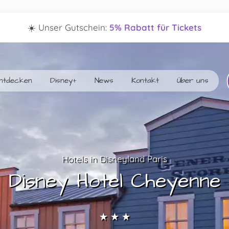
Center Parcs ☀️
20% Frühbucher-Deal + Extras
ntdecken
Disney+
News
Kontakt
Über uns
Hotels in Disneyland Paris
Disney Hotel Cheyenne