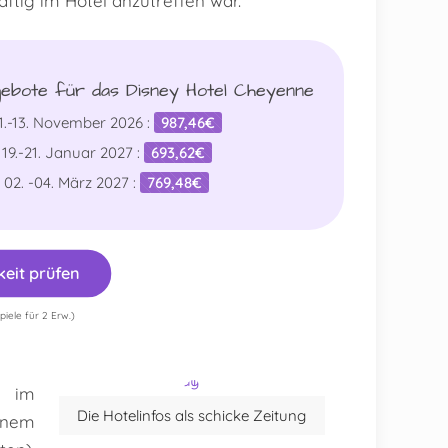
aftig im Hotel anzutreffen war.
gebote für das Disney Hotel Cheyenne
1.-13. November 2026 :
987,46€
19.-21. Januar 2027 :
693,62€
02. -04. März 2027 :
769,48€
keit prüfen
piele für 2 Erw.)
t im
Die Hotelinfos als schicke Zeitung
einem