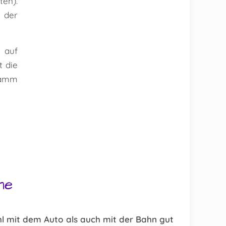
en).
r der
 auf
t die
ramm
ne
l mit dem Auto als auch mit der Bahn gut