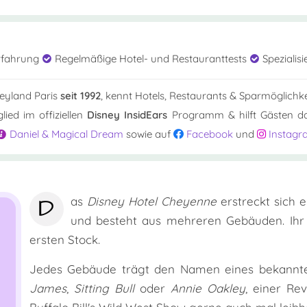
rfahrung
Regelmäßige Hotel- und Restauranttests
Spezialisi
neyland Paris
seit 1992
, kennt Hotels, Restaurants & Sparmöglichk
lied im offiziellen
Disney InsidEars
Programm & hilft Gästen dab
Daniel & Magical Dream
sowie auf
Facebook
und
Instagr
D
as
Disney Hotel Cheyenne
erstreckt sich 
und besteht aus mehreren Gebäuden. Ihr
ersten Stock.
Jedes Gebäude trägt den Namen eines bekannte
James
,
Sitting Bull
oder
Annie Oakley
, einer Re