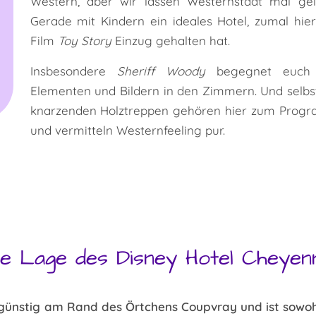
Western, aber wir lassen Westernstadt mal gelt
Gerade mit Kindern ein ideales Hotel, zumal hie
Film
Toy Story
Einzug gehalten hat.
Insbesondere
Sheriff Woody
begegnet euch
Elementen und Bildern in den Zimmern. Und selbs
knarzenden Holztreppen gehören hier zum Prog
und vermitteln Westernfeeling pur.
ie Lage des Disney Hotel Cheyen
sgünstig am Rand des Örtchens Coupvray und ist sowoh