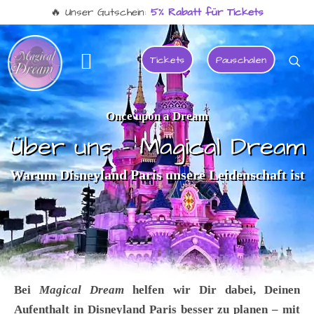
Center Parcs ☀️
20% Frühbucher-Deal + Extras
Tickets
Pauschalen
Once upon a Dream
Über uns - Magical Dream
Warum Disneyland Paris unsere Leidenschaft ist
Bei
Magical Dream
helfen wir Dir dabei, Deinen
Aufenthalt in Disneyland Paris besser zu planen – mit